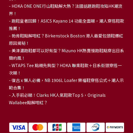
-
HOKA ONE ONE行山鞋點解大熱？法國話題跑鞋攻陷HK潮流
界！
- 跑鞋皇者回歸！ASICS Kayano 14 功能全面睇，潮人穿搭鞋款
推薦！
-
勃肯鞋點解咁紅？Birkenstock Boston 港人最愛包頭鞋爆紅
原因揭秘！
-
美津濃跑鞋都可以好有型？Mizuno HK熱賣慢跑鞋點穿出日系
簡約風！
-
WTAPS Tee 點襯先夠型？HOKA 聯乘鞋款＋日系街頭穿搭一
次睇！
-
復古 x 懶人必備，NB 1906L Loafer 樂福鞋穿搭公式＋潮人示
範合集！
-
入手前必睇！Clarks HK人氣鞋款Top 5，Originals
Wallabee點解咁紅？