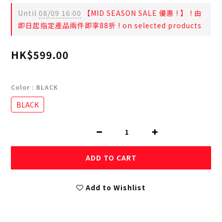
Until
08/09 16:00
【MID SEASON SALE 優惠 ! 】 ! 由
即日起指定產品兩件即享88折 ! on selected products
HK$599.00
Color
: BLACK
BLACK
ADD TO CART
Add to Wishlist