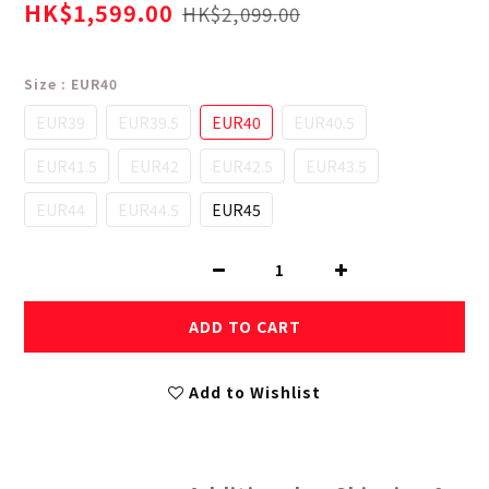
HK$1,599.00
HK$2,099.00
Size
: EUR40
EUR39
EUR39.5
EUR40
EUR40.5
EUR41.5
EUR42
EUR42.5
EUR43.5
EUR44
EUR44.5
EUR45
ADD TO CART
Add to Wishlist