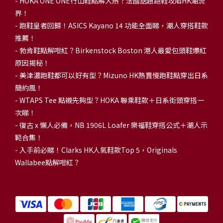
-
HOKA ONE ONE行山鞋點解大熱？法國話題跑鞋攻陷HK潮流
界！
- 跑鞋皇者回歸！ASICS Kayano 14 功能全面睇，潮人穿搭鞋款
推薦！
-
勃肯鞋點解咁紅？Birkenstock Boston 港人最愛包頭鞋爆紅
原因揭秘！
-
美津濃跑鞋都可以好有型？Mizuno HK熱賣慢跑鞋點穿出日系
簡約風！
-
WTAPS Tee 點襯先夠型？HOKA 聯乘鞋款＋日系街頭穿搭一
次睇！
-
復古 x 懶人必備，NB 1906L Loafer 樂福鞋穿搭公式＋潮人示
範合集！
-
入手前必睇！Clarks HK人氣鞋款Top 5，Originals
Wallabee點解咁紅？