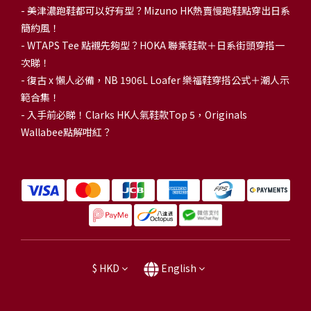
-
美津濃跑鞋都可以好有型？Mizuno HK熱賣慢跑鞋點穿出日系
簡約風！
-
WTAPS Tee 點襯先夠型？HOKA 聯乘鞋款＋日系街頭穿搭一
次睇！
-
復古 x 懶人必備，NB 1906L Loafer 樂福鞋穿搭公式＋潮人示
範合集！
-
入手前必睇！Clarks HK人氣鞋款Top 5，Originals
Wallabee點解咁紅？
$
HKD
English