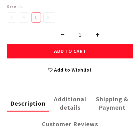
Size
: L
S
M
L
XL
ADD TO CART
Add to Wishlist
Additional
Shipping &
Description
details
Payment
Customer Reviews