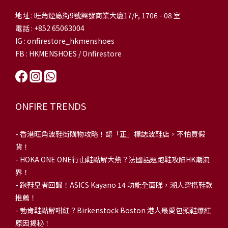
地址 : 旺角煙廠街9號興發商業大廈17/F, 1706 - 08 室
電話 : +852 65063004
IG : onfirestore_hkmenshoes
FB : HKMENSHOES / Onfirestore
ONFIRE TRENDS
-
香港旺角波鞋街購物攻略！認「正」標誌波鞋店，不怕買假
貨！
-
HOKA ONE ONE行山鞋點解大熱？法國話題跑鞋攻陷HK潮流
界！
- 跑鞋皇者回歸！ASICS Kayano 14 功能全面睇，潮人穿搭鞋款
推薦！
-
勃肯鞋點解咁紅？Birkenstock Boston 港人最愛包頭鞋爆紅
原因揭秘！