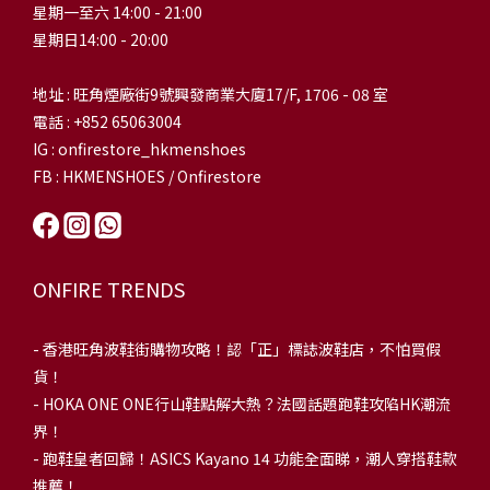
星期一至六 14:00 - 21:00
星期日14:00 - 20:00
地址 : 旺角煙廠街9號興發商業大廈17/F, 1706 - 08 室
電話 : +852 65063004
IG : onfirestore_hkmenshoes
FB : HKMENSHOES / Onfirestore
ONFIRE TRENDS
-
香港旺角波鞋街購物攻略！認「正」標誌波鞋店，不怕買假
貨！
-
HOKA ONE ONE行山鞋點解大熱？法國話題跑鞋攻陷HK潮流
界！
- 跑鞋皇者回歸！ASICS Kayano 14 功能全面睇，潮人穿搭鞋款
推薦！