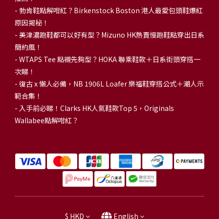
-
勃肯鞋點解咁紅？Birkenstock Boston 港人最愛包頭鞋爆紅
原因揭秘！
-
美津濃跑鞋都可以好有型？Mizuno HK熱賣慢跑鞋點穿出日系
簡約風！
-
WTAPS Tee 點襯先夠型？HOKA 聯乘鞋款＋日系街頭穿搭一
次睇！
-
復古 x 懶人必備，NB 1906L Loafer 樂福鞋穿搭公式＋潮人示
範合集！
-
入手前必睇！Clarks HK人氣鞋款Top 5，Originals
Wallabee點解咁紅？
$
HKD
English