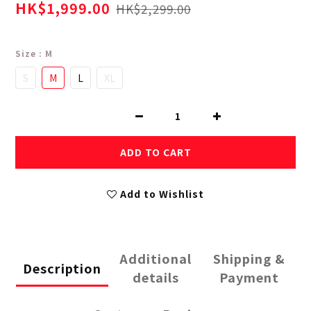
HK$1,999.00
HK$2,299.00
Size
: M
S
M
L
XL
ADD TO CART
Add to Wishlist
Additional
Shipping &
Description
details
Payment