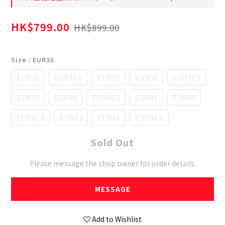
HK$799.00
HK$899.00
Size
: EUR36
EUR36
EUR36.5
EUR37
EUR38
EUR38.5
EUR39
EUR40
EUR40.5
EUR41
EUR42
EUR42.5
EUR43
EUR44
EUR44.5
Sold Out
Please message the shop owner for order details.
MESSAGE
Add to Wishlist