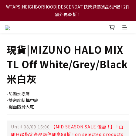
WTAPS|NEIGHBORHOOD|DESCENDAT 快閃減價貨品6折起 ! 2件
【FLASH SALE 兩件指定現貨產品即享88折】
額外再88折！
【立即加入會員，每次消費將可獲禮金回贈下一次使用！】
現貨|MIZUNO HALO MIX
【FLASH SALE 兩件指定現貨產品即享88折】
TL Off White/Grey/Black
米白灰
-防潑水塗層
-雙密度結構中底
-鋸齒防滑大底
Until
08/09 16:00
【MID SEASON SALE 優惠 ! 】 ! 由
即日起指定產品兩件即享88折 ! on selected products