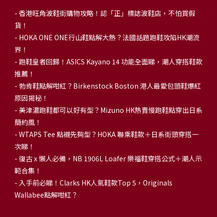
-
香港旺角波鞋街購物攻略！認「正」標誌波鞋店，不怕買假
貨！
-
HOKA ONE ONE行山鞋點解大熱？法國話題跑鞋攻陷HK潮流
界！
- 跑鞋皇者回歸！ASICS Kayano 14 功能全面睇，潮人穿搭鞋款
推薦！
-
勃肯鞋點解咁紅？Birkenstock Boston 港人最愛包頭鞋爆紅
原因揭秘！
-
美津濃跑鞋都可以好有型？Mizuno HK熱賣慢跑鞋點穿出日系
簡約風！
-
WTAPS Tee 點襯先夠型？HOKA 聯乘鞋款＋日系街頭穿搭一
次睇！
-
復古 x 懶人必備，NB 1906L Loafer 樂福鞋穿搭公式＋潮人示
範合集！
-
入手前必睇！Clarks HK人氣鞋款Top 5，Originals
Wallabee點解咁紅？