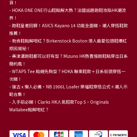
貨！
-
HOKA ONE ONE行山鞋點解大熱？法國話題跑鞋攻陷HK潮流
界！
- 跑鞋皇者回歸！ASICS Kayano 14 功能全面睇，潮人穿搭鞋款
推薦！
-
勃肯鞋點解咁紅？Birkenstock Boston 港人最愛包頭鞋爆紅
原因揭秘！
-
美津濃跑鞋都可以好有型？Mizuno HK熱賣慢跑鞋點穿出日系
簡約風！
-
WTAPS Tee 點襯先夠型？HOKA 聯乘鞋款＋日系街頭穿搭一
次睇！
-
復古 x 懶人必備，NB 1906L Loafer 樂福鞋穿搭公式＋潮人示
範合集！
-
入手前必睇！Clarks HK人氣鞋款Top 5，Originals
Wallabee點解咁紅？