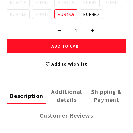
EUR41.5
EUR42
EUR42.5
EUR43
EUR44
EUR44.5
EUR45
EUR45.5
EUR46.5
ADD TO CART
Add to Wishlist
Additional
Shipping &
Description
details
Payment
Customer Reviews