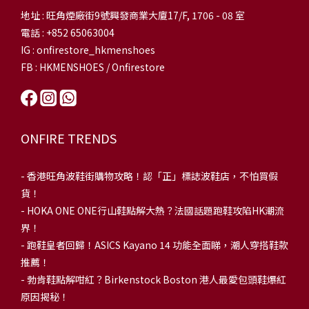
地址 : 旺角煙廠街9號興發商業大廈17/F, 1706 - 08 室
電話 : +852 65063004
IG : onfirestore_hkmenshoes
FB : HKMENSHOES / Onfirestore
ONFIRE TRENDS
-
香港旺角波鞋街購物攻略！認「正」標誌波鞋店，不怕買假
貨！
-
HOKA ONE ONE行山鞋點解大熱？法國話題跑鞋攻陷HK潮流
界！
- 跑鞋皇者回歸！ASICS Kayano 14 功能全面睇，潮人穿搭鞋款
推薦！
-
勃肯鞋點解咁紅？Birkenstock Boston 港人最愛包頭鞋爆紅
原因揭秘！