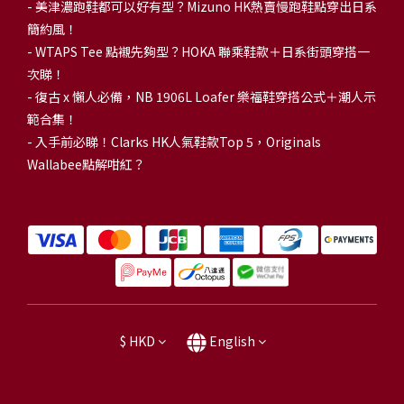
-
美津濃跑鞋都可以好有型？Mizuno HK熱賣慢跑鞋點穿出日系
簡約風！
-
WTAPS Tee 點襯先夠型？HOKA 聯乘鞋款＋日系街頭穿搭一
次睇！
-
復古 x 懶人必備，NB 1906L Loafer 樂福鞋穿搭公式＋潮人示
範合集！
-
入手前必睇！Clarks HK人氣鞋款Top 5，Originals
Wallabee點解咁紅？
$
HKD
English