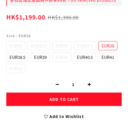
即日起指定產品兩件即享88折 ! on selected products
HK$1,199.00
HK$1,390.00
Size
: EUR38
EUR36
EUR36.5
EUR37
EUR37.5
EUR38
EUR38.5
EUR39
EUR40
EUR40.5
EUR41
EUR42
ADD TO CART
Add to Wishlist