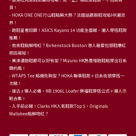
貨！
-
HOKA ONE ONE行山鞋點解大熱？法國話題跑鞋攻陷HK潮流
界！
- 跑鞋皇者回歸！ASICS Kayano 14 功能全面睇，潮人穿搭鞋款
推薦！
-
勃肯鞋點解咁紅？Birkenstock Boston 港人最愛包頭鞋爆紅
原因揭秘！
-
美津濃跑鞋都可以好有型？Mizuno HK熱賣慢跑鞋點穿出日系
簡約風！
-
WTAPS Tee 點襯先夠型？HOKA 聯乘鞋款＋日系街頭穿搭一
次睇！
-
復古 x 懶人必備，NB 1906L Loafer 樂福鞋穿搭公式＋潮人示
範合集！
-
入手前必睇！Clarks HK人氣鞋款Top 5，Originals
Wallabee點解咁紅？