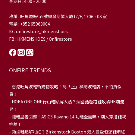
星期日14:00 - 20:00
地址 : 旺角煙廠街9號興發商業大廈17/F, 1706 - 08 室
電話 : +852 65063004
IG : onfirestore_hkmenshoes
FB : HKMENSHOES / Onfirestore
ONFIRE TRENDS
-
香港旺角波鞋街購物攻略！認「正」標誌波鞋店，不怕買假
貨！
-
HOKA ONE ONE行山鞋點解大熱？法國話題跑鞋攻陷HK潮流
界！
- 跑鞋皇者回歸！ASICS Kayano 14 功能全面睇，潮人穿搭鞋款
推薦！
-
勃肯鞋點解咁紅？Birkenstock Boston 港人最愛包頭鞋爆紅