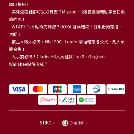
原因揭秘！
-
美津濃跑鞋都可以好有型？Mizuno HK熱賣慢跑鞋點穿出日系
簡約風！
-
WTAPS Tee 點襯先夠型？HOKA 聯乘鞋款＋日系街頭穿搭一
次睇！
-
復古 x 懶人必備，NB 1906L Loafer 樂福鞋穿搭公式＋潮人示
範合集！
-
入手前必睇！Clarks HK人氣鞋款Top 5，Originals
Wallabee點解咁紅？
$
HKD
English