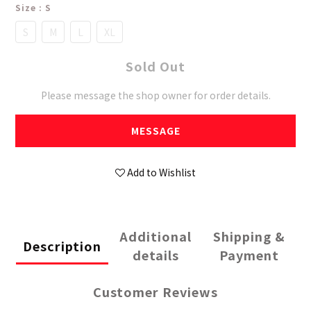
Size
: S
S
M
L
XL
Sold Out
Please message the shop owner for order details.
MESSAGE
Add to Wishlist
Additional
Shipping &
Description
details
Payment
Customer Reviews