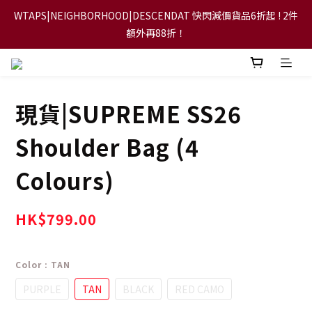
WTAPS|NEIGHBORHOOD|DESCENDAT 快閃減價貨品6折起 ! 2件
【FLASH SALE 兩件指定現貨產品即享88折】
額外再88折！
【立即加入會員，每次消費將可獲禮金回贈下一次使用！】
現貨|SUPREME SS26
【FLASH SALE 兩件指定現貨產品即享88折】
Shoulder Bag (4
Colours)
HK$799.00
Color
: TAN
PURPLE
TAN
BLACK
RED CAMO