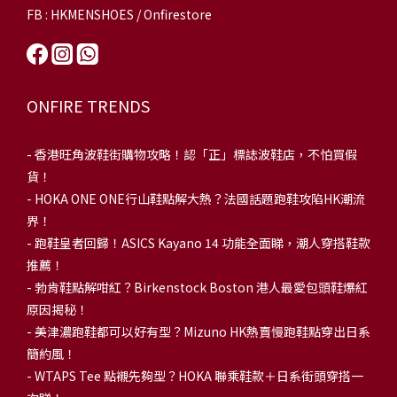
FB : HKMENSHOES / Onfirestore
ONFIRE TRENDS
-
香港旺角波鞋街購物攻略！認「正」標誌波鞋店，不怕買假
貨！
-
HOKA ONE ONE行山鞋點解大熱？法國話題跑鞋攻陷HK潮流
界！
- 跑鞋皇者回歸！ASICS Kayano 14 功能全面睇，潮人穿搭鞋款
推薦！
-
勃肯鞋點解咁紅？Birkenstock Boston 港人最愛包頭鞋爆紅
原因揭秘！
-
美津濃跑鞋都可以好有型？Mizuno HK熱賣慢跑鞋點穿出日系
簡約風！
-
WTAPS Tee 點襯先夠型？HOKA 聯乘鞋款＋日系街頭穿搭一