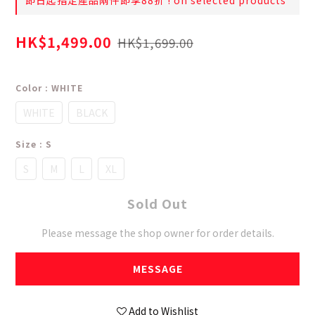
即日起指定產品兩件即享88折 ! on selected products
HK$1,499.00
HK$1,699.00
Color
: WHITE
WHITE
BLACK
Size
: S
S
M
L
XL
Sold Out
Please message the shop owner for order details.
MESSAGE
Add to Wishlist