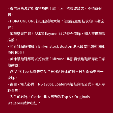
-
香港旺角波鞋街購物攻略！認「正」標誌波鞋店，不怕買假
貨！
-
HOKA ONE ONE行山鞋點解大熱？法國話題跑鞋攻陷HK潮流
界！
- 跑鞋皇者回歸！ASICS Kayano 14 功能全面睇，潮人穿搭鞋款
推薦！
-
勃肯鞋點解咁紅？Birkenstock Boston 港人最愛包頭鞋爆紅
原因揭秘！
-
美津濃跑鞋都可以好有型？Mizuno HK熱賣慢跑鞋點穿出日系
簡約風！
-
WTAPS Tee 點襯先夠型？HOKA 聯乘鞋款＋日系街頭穿搭一
次睇！
-
復古 x 懶人必備，NB 1906L Loafer 樂福鞋穿搭公式＋潮人示
範合集！
-
入手前必睇！Clarks HK人氣鞋款Top 5，Originals
Wallabee點解咁紅？