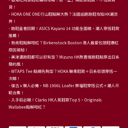
貨！
-
HOKA ONE ONE行山鞋點解大熱？法國話題跑鞋攻陷HK潮流
界！
- 跑鞋皇者回歸！ASICS Kayano 14 功能全面睇，潮人穿搭鞋款
推薦！
-
勃肯鞋點解咁紅？Birkenstock Boston 港人最愛包頭鞋爆紅
原因揭秘！
-
美津濃跑鞋都可以好有型？Mizuno HK熱賣慢跑鞋點穿出日系
簡約風！
-
WTAPS Tee 點襯先夠型？HOKA 聯乘鞋款＋日系街頭穿搭一
次睇！
-
復古 x 懶人必備，NB 1906L Loafer 樂福鞋穿搭公式＋潮人示
範合集！
-
入手前必睇！Clarks HK人氣鞋款Top 5，Originals
Wallabee點解咁紅？