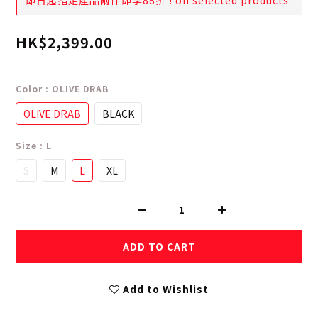
即日起指定產品兩件即享88折 ! on selected products
HK$2,399.00
Color
: OLIVE DRAB
OLIVE DRAB
BLACK
Size
: L
S
M
L
XL
ADD TO CART
Add to Wishlist