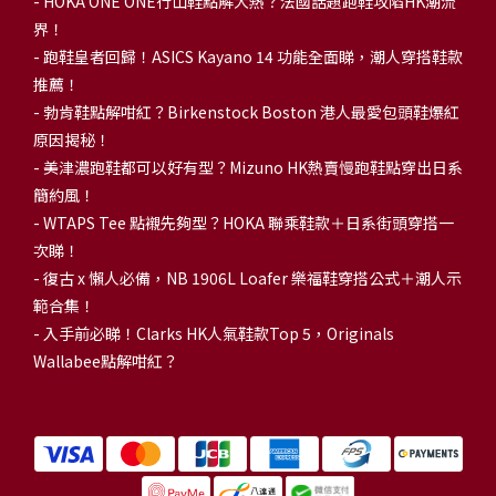
-
HOKA ONE ONE行山鞋點解大熱？法國話題跑鞋攻陷HK潮流
界！
- 跑鞋皇者回歸！ASICS Kayano 14 功能全面睇，潮人穿搭鞋款
推薦！
-
勃肯鞋點解咁紅？Birkenstock Boston 港人最愛包頭鞋爆紅
原因揭秘！
-
美津濃跑鞋都可以好有型？Mizuno HK熱賣慢跑鞋點穿出日系
簡約風！
-
WTAPS Tee 點襯先夠型？HOKA 聯乘鞋款＋日系街頭穿搭一
次睇！
-
復古 x 懶人必備，NB 1906L Loafer 樂福鞋穿搭公式＋潮人示
範合集！
-
入手前必睇！Clarks HK人氣鞋款Top 5，Originals
Wallabee點解咁紅？