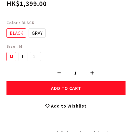
HK$1,399.00
Color
: BLACK
BLACK
GRAY
Size
: M
M
L
XL
ADD TO CART
Add to Wishlist