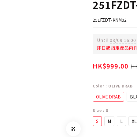
251FZD
251FZDT-KNM02
Until
08/09 16:00
即日起指定產品兩件即享88
HK$999.00
HK
Color
: OLIVE DRAB
OLIVE DRAB
BL
Size
: S
S
M
L
XL