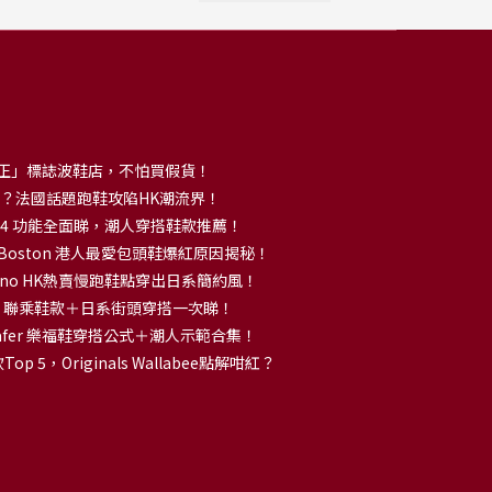
正」標誌波鞋店，不怕買假貨！
解大熱？法國話題跑鞋攻陷HK潮流界！
no 14 功能全面睇，潮人穿搭鞋款推薦！
k Boston 港人最愛包頭鞋爆紅原因揭秘！
no HK熱賣慢跑鞋點穿出日系簡約風！
OKA 聯乘鞋款＋日系街頭穿搭一次睇！
 Loafer 樂福鞋穿搭公式＋潮人示範合集！
p 5，Originals Wallabee點解咁紅？