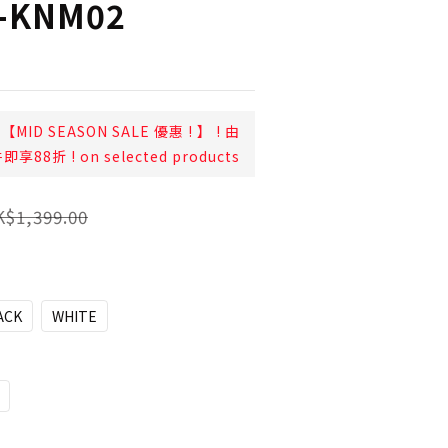
T-KNM02
【MID SEASON SALE 優惠 ! 】 ! 由
折 ! on selected products
$1,399.00
ACK
WHITE