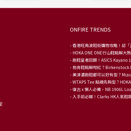
ONFIRE TRENDS
-
香港旺角波鞋街購物攻略！認「
-
HOKA ONE ONE行山鞋點
- 跑鞋皇者回歸！ASICS Kaya
-
勃肯鞋點解咁紅？Birkenstoc
-
美津濃跑鞋都可以好有型？Mizu
-
WTAPS Tee 點襯先夠型？H
-
復古 x 懶人必備，NB 1906L
-
入手前必睇！Clarks HK人氣鞋款To
室