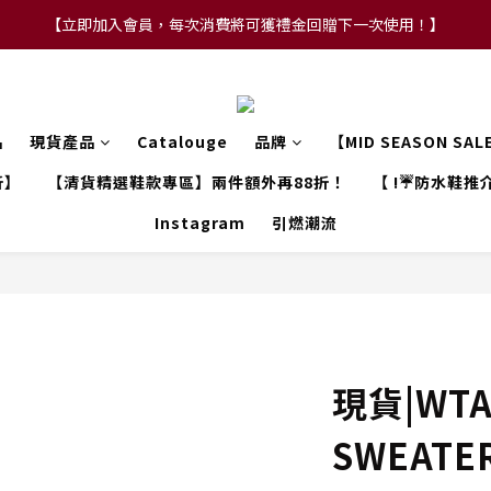
【立即加入會員，每次消費將可獲禮金回贈下一次使用！】
【FLASH SALE 兩件指定現貨產品即享88折】
【FLASH SALE 兩件指定現貨產品即享88折】
品
現貨產品
Catalouge
品牌
【MID SEASON SA
折】
【清貨精選鞋款專區】兩件額外再88折！
【 !☔防水鞋推介
Instagram
引燃潮流
現貨|WTAP
SWEATER