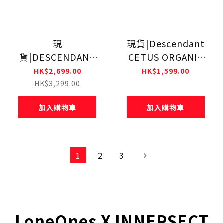
現
現貨|Descendant
貨|DESCENDANT
CETUS ORGANIC
EDDIECO DUCK
COTTON LS
HK$2,699.00
HK$1,599.00
JACKET
PIGMENT DYE
HK$3,299.00
252WVDS-JKM02
252ATDS-CSM17
加入購物車
加入購物車
1
2
3
LoneOnes X INNERSECT