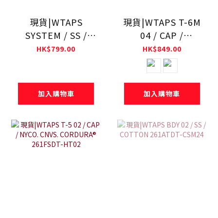
現貨|WTAPS
現貨|WTAPS T-6M
SYSTEM / SS /
04 / CAP /
COTTON
COTTON. TWILL
HK$799.00
HK$849.00
261ATDT-STM02S
261HCDT-HT08
加入購物車
加入購物車