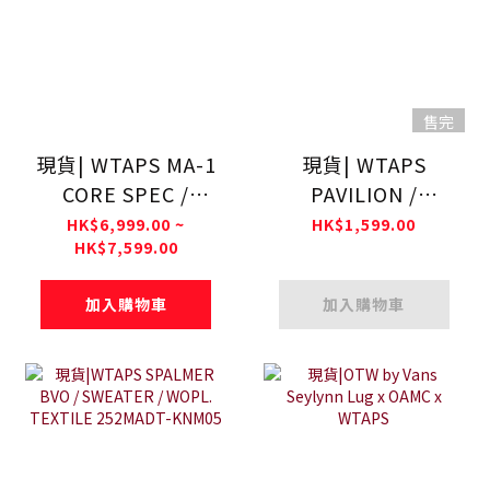
售完
現貨| WTAPS MA-1
現貨| WTAPS
CORE SPEC /
PAVILION /
JACKET / NYLON.
HOODY / COTTON
HK$6,999.00 ~
HK$1,599.00
HK$7,599.00
TWILL. ALPHA
252ATDT-HPM01S
INDUSTRIES
加入購物車
加入購物車
252USALD-
JKM01S