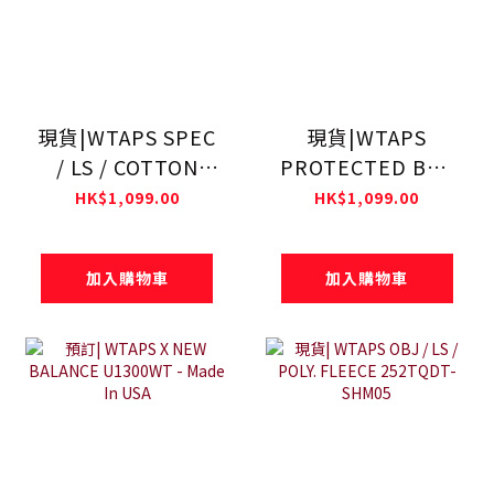
現貨|WTAPS SPEC
現貨|WTAPS
/ LS / COTTON
PROTECTED BY /
252ATDT-LTM04S
LS / COTTON
HK$1,099.00
HK$1,099.00
252ATDT-LTM02S
加入購物車
加入購物車