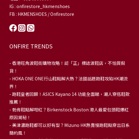
IG : onfirestore_hkmenshoes
FB : HKMENSHOES / Onfirestore
ONFIRE TRENDS
-
香港旺角波鞋街購物攻略！認「正」標誌波鞋店，不怕買假
貨！
-
HOKA ONE ONE行山鞋點解大熱？法國話題跑鞋攻陷HK潮流
界！
- 跑鞋皇者回歸！ASICS Kayano 14 功能全面睇，潮人穿搭鞋款
推薦！
-
勃肯鞋點解咁紅？Birkenstock Boston 港人最愛包頭鞋爆紅
原因揭秘！
-
美津濃跑鞋都可以好有型？Mizuno HK熱賣慢跑鞋點穿出日系
簡約風！