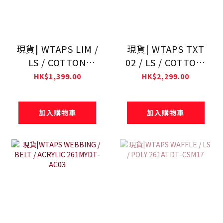
現貨| WTAPS LIM /
現貨| WTAPS TXT
LS / COTTON
02 / LS / COTTON.
261ATDT-CSM16
FLANNEL.
HK$1,399.00
HK$2,299.00
TEXTILE. OF
261TQDT-SHM02
加入購物車
加入購物車