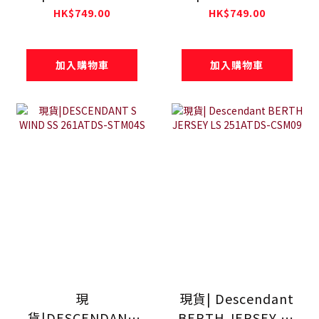
SPYHOP SS
CETUS SS
HK$749.00
HK$749.00
261ATDS-STM03S
261ATDS-STM02S
加入購物車
加入購物車
現
現貨| Descendant
貨|DESCENDANT
BERTH JERSEY LS