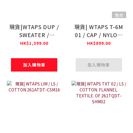
售完
現貨|WTAPS DUP /
現貨| WTAPS T-6M
SWEATER /
01 / CAP / NYLON.
COTTON
TUSSAH.
HK$1,399.00
HK$899.00
261FZDT-KNM01
PERTEX®
261HCDT-HT05
加入購物車
加入購物車