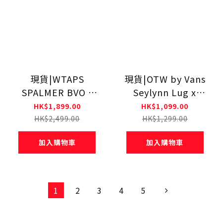
現貨|WTAPS
現貨|OTW by Vans
SPALMER BVO /
Seylynn Lug x
SWEATER / WOPL.
OAMC x WTAPS
HK$1,899.00
HK$1,099.00
TEXTILE
HK$2,499.00
HK$1,299.00
252MADT-KNM05
加入購物車
加入購物車
1
2
3
4
5