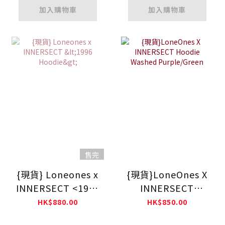
加入購物車
加入購物車
售完
{現貨} Loneones x
{現貨}LoneOnes X
INNERSECT <1996
INNERSECT
Hoodie>
Hoodie Washed
HK$880.00
HK$850.00
Purple/Green