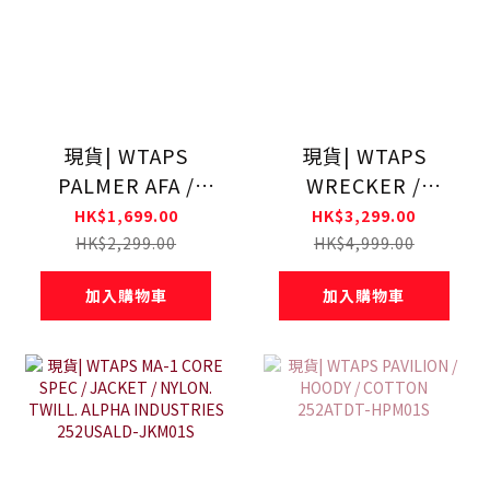
現貨| WTAPS
現貨| WTAPS
PALMER AFA /
WRECKER /
SWEATER / ALPL
JACKET / WOPL.
HK$1,699.00
HK$3,299.00
252MADT-KNM04
MELTON. TEXTILE
HK$2,299.00
HK$4,999.00
252TQDT-JKM03
加入購物車
加入購物車