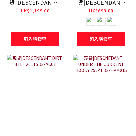
貨|DESCENDANT x
貨|DESCENDANT
Teva Hurricane
DAWN BEANIE
HK$1,199.00
HK$699.00
XLT3 DCDT
261MADS-HT01
261DKDS-FW01S
加入購物車
加入購物車