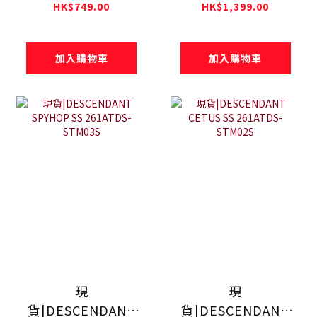
HORIZON SS
CACHALOT
HK$749.00
HK$1,399.00
261ATDS-STM08S
ORGANIC COTTON
SS PIGMENT DYE
加入購物車
加入購物車
261ATDS-CSM23
現
現
貨|DESCENDANT
貨|DESCENDANT