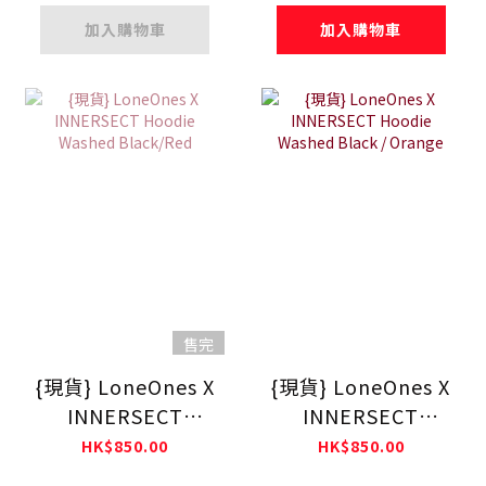
加入購物車
加入購物車
售完
{現貨} LoneOnes X
{現貨} LoneOnes X
INNERSECT
INNERSECT
Hoodie Washed
Hoodie Washed
HK$850.00
HK$850.00
Black/Red
Black / Orange