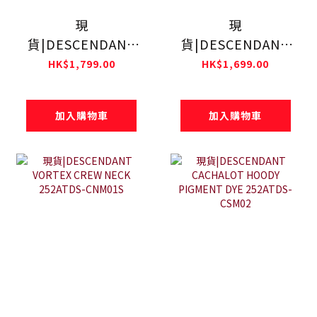
現
現
貨|DESCENDANT
貨|DESCENDANT
CACHALOT HOODY
CETUS CREW
HK$1,799.00
HK$1,699.00
252ATDS-HPM02S
NECK 252ATDS-
CNM02S
加入購物車
加入購物車