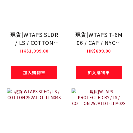
現貨|WTAPS SLDR
現貨|WTAPS T-6M
/ LS / COTTON
06 / CAP / NYCO.
261ATDT-CSM12
TWILL. CORDURA®
HK$1,399.00
HK$899.00
261HCDT-HT10
加入購物車
加入購物車