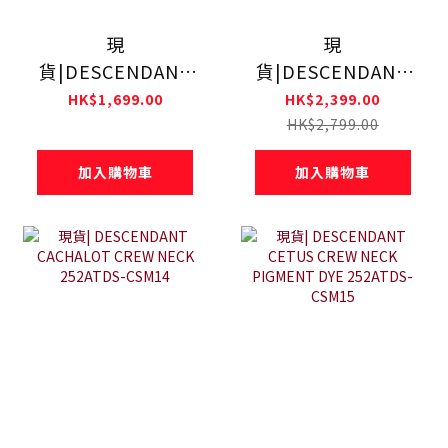
現
現
貨|DESCENDANT
貨|DESCENDANT
VORTEX CREW
CACHALOT HOODY
HK$1,699.00
HK$2,399.00
NECK 252ATDS-
PIGMENT DYE
HK$2,799.00
CNM01S
252ATDS-CSM02
加入購物車
加入購物車