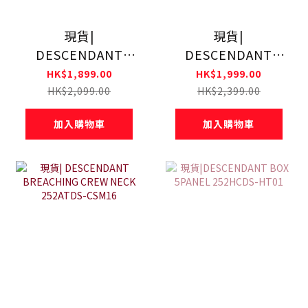
現貨|
現貨|
DESCENDANT
DESCENDANT
CACHALOT CREW
CETUS CREW
HK$1,899.00
HK$1,999.00
NECK 252ATDS-
NECK PIGMENT
HK$2,099.00
HK$2,399.00
CSM14
DYE 252ATDS-
加入購物車
加入購物車
CSM15