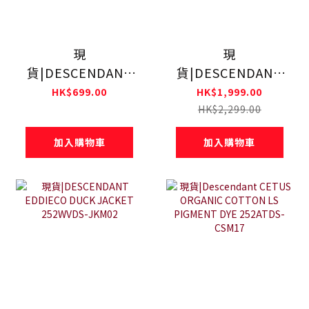
現
現
貨|DESCENDANT
貨|DESCENDANT
DIRT BELT
SF DENIM WIDE
HK$699.00
HK$1,999.00
252TSDS-AC01
TROUSERS
HK$2,299.00
252CPDS-PTM03
加入購物車
加入購物車