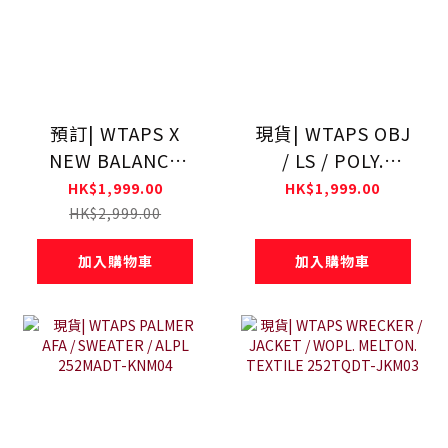
預訂| WTAPS X
現貨| WTAPS OBJ
NEW BALANCE
/ LS / POLY.
U1300WT - Made
FLEECE 252TQDT-
HK$1,999.00
HK$1,999.00
In USA
SHM05
HK$2,999.00
加入購物車
加入購物車