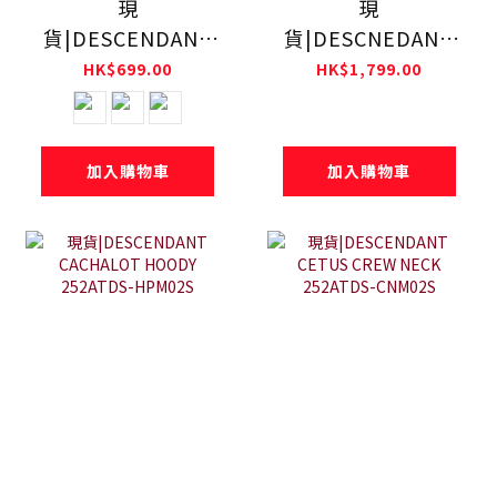
現
現
貨|DESCENDANT
貨|DESCNEDANT
DIRT BELT
UNDER THE
HK$699.00
HK$1,799.00
261TSDS-AC01
CURRENT HOODY
252ATDS-HPM01S
加入購物車
加入購物車