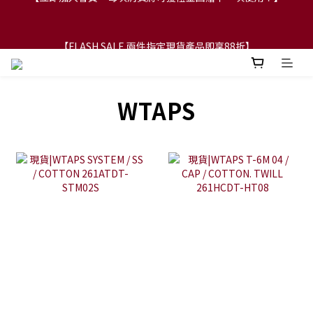
【FLASH SALE 兩件指定現貨產品即享88折】
【FLASH SALE 兩件指定現貨產品即享88折】
WTAPS|NEIGHBORHOOD|DESCENDAT 快閃減價貨品6折起 ! 2件
額外再88折！
WTAPS
【立即加入會員，每次消費將可獲禮金回贈下一次使用！】
【FLASH SALE 兩件指定現貨產品即享88折】